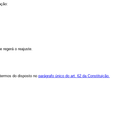
ação:
e regerá o reajuste.
 termos do disposto no
parágrafo único do art. 62 da Constituição.