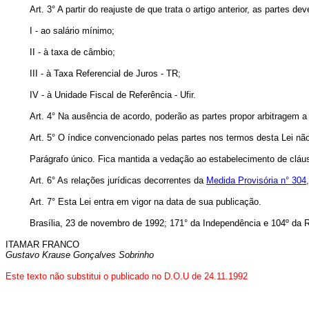
Art. 3° A partir do reajuste de que trata o artigo anterior, as partes
I - ao salário mínimo;
II - à taxa de câmbio;
III - à Taxa Referencial de Juros - TR;
IV - à Unidade Fiscal de Referência - Ufir.
Art. 4° Na ausência de acordo, poderão as partes propor arbitragem a 
Art. 5° O índice convencionado pelas partes nos termos desta Lei não 
Parágrafo único. Fica mantida a vedação ao estabelecimento de cláusu
Art. 6° As relações jurídicas decorrentes da
Medida Provisória n° 304
Art. 7° Esta Lei entra em vigor na data de sua publicação.
Brasília, 23 de novembro de 1992; 171° da Independência e 104º da R
ITAMAR FRANCO
Gustavo Krause Gonçalves Sobrinho
Este texto não substitui o publicado no D.O.U de 24.11.1992