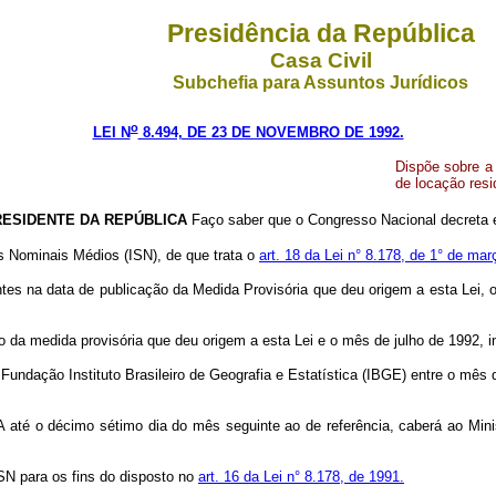
Presidência da República
Casa Civil
Subchefia para Assuntos Jurídicos
o
LEI N
8.494, DE 23 DE NOVEMBRO DE 1992.
Dispõe sobre a 
de locação resi
RESIDENTE DA REPÚBLICA
Faço saber que o Congresso Nacional decreta e
ios Nominais Médios (ISN), de que trata o
art. 18 da Lei n° 8.178, de 1° de ma
ntes na data de publicação da Medida Provisória que deu origem a esta Lei, 
o da medida provisória que deu origem a esta Lei e o mês de julho de 1992, i
Fundação Instituto Brasileiro de Geografia e Estatística (IBGE) entre o mês 
A até o décimo sétimo dia do mês seguinte ao de referência, caberá ao Min
ISN para os fins do disposto no
art. 16 da Lei n° 8.178, de 1991.