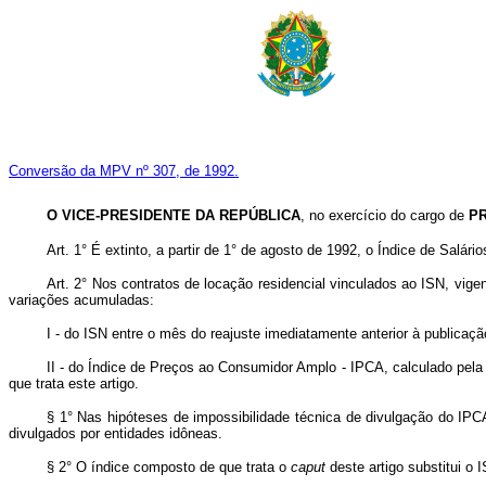
Conversão da MPV nº 307, de 1992.
O VICE-PRESIDENTE DA REPÚBLICA
, no exercício do cargo de
P
Art. 1° É extinto, a partir de 1° de agosto de 1992, o Índice de Salár
Art. 2° Nos contratos de locação residencial vinculados ao ISN, vige
variações acumuladas:
I - do ISN entre o mês do reajuste imediatamente anterior à publicaçã
II - do Índice de Preços ao Consumidor Amplo - IPCA, calculado pela 
que trata este artigo.
§ 1° Nas hipóteses de impossibilidade técnica de divulgação do IPC
divulgados por entidades idôneas.
§ 2° O índice composto de que trata o
caput
deste artigo substitui o 