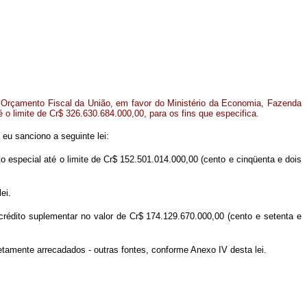
o Orçamento Fiscal da União, em favor do Ministério da Economia, Fazenda
é o limite de Cr$ 326.630.684.000,00, para os fins que especifica.
eu sanciono a seguinte lei:
 especial até o limite de Cr$ 152.501.014.000,00 (cento e cinqüenta e dois
ei.
rédito suplementar no valor de Cr$ 174.129.670.000,00 (cento e setenta e
etamente arrecadados - outras fontes, conforme Anexo IV desta lei.