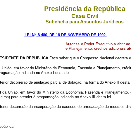
Presidência da República
Casa Civil
Subchefia para Assuntos Jurídicos
o
LEI N
8.486, DE 18 DE NOVEMBRO DE 1992.
Autoriza o Poder Executivo a abrir a
e Planejamento, créditos adicionais at
ESIDENTE DA REPÚBLICA
Faço saber que o Congresso Nacional decreta e 
a União, em favor do Ministério da Economia, Fazenda e Planejamento, crédito
programação indicada no Anexo I desta lei.
erior decorrerão de anulação parcial de dotação, na forma do Anexo II desta l
l da União, em favor do Ministério da Economia, Fazenda e Planejamento, c
zeiros) para atender à programação indicada no Anexo III desta lei.
terior decorrerão da incorporação do excesso de arrecadação de recursos dir
epública.