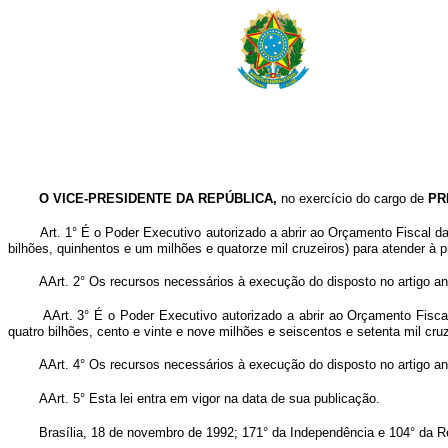
O VICE-PRESIDENTE DA REPÚBLICA,
no exercício do cargo de
PR
Art. 1° É o Poder Executivo autorizado a abrir ao Orçamento Fiscal d
bilhões, quinhentos e um milhões e quatorze mil cruzeiros) para atender à 
AArt. 2° Os recursos necessários à execução do disposto no artigo ant
AArt. 3° É o Poder Executivo autorizado a abrir ao Orçamento Fisca
quatro bilhões, cento e vinte e nove milhões e seiscentos e setenta mil cru
AArt. 4° Os recursos necessários à execução do disposto no artigo an
AArt. 5° Esta lei entra em vigor na data de sua publicação.
Brasília, 18 de novembro de 1992; 171° da Independência e 104° da R