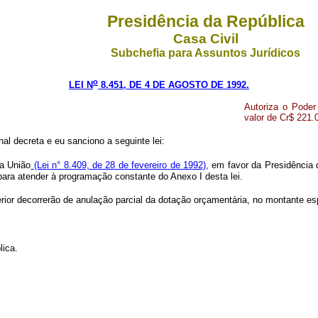
Presidência da República
Casa Civil
Subchefia para Assuntos Jurídicos
o
LEI N
8.451, DE 4 DE AGOSTO DE 1992.
Autoriza o Poder
valor de Cr$ 221.
al decreta e eu sanciono a seguinte lei:
da União
(Lei n° 8.409, de 28 de fevereiro de 1992),
em favor da Presidência d
para atender à programação constante do Anexo I desta lei.
rior decorrerão de anulação parcial da dotação orçamentária, no montante esp
lica.