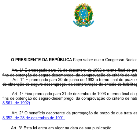
O PRESIDENTE DA REPÚBLICA
Faço saber que o Congresso Naciona
Art. 1° É prorrogado para 31 de dezembro de 1992 o termo final do pr
fins de obtenção do seguro-desemprego, da comprovação do critério de habi
Art. 1° É prorrogado para 30 de junho de 1993 o termo final do prazo 
de obtenção do seguro desemprego, da comprovação do critério de habilita
Art. 1º Fica prorrogado para 31 de dezembro de 1993 o termo final do 
fins de obtenção do seguro-desemprego, da comprovação do critério de habi
8.561, de 1992)
Art. 2° O benefício decorrente da prorrogação de prazo de que trata
8.352, de 28 de dezembro de 1991.
Art. 3° Esta lei entra em vigor na data de sua publicação.