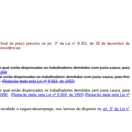
final do prazo previsto no art. 3° da Lei n° 8.352, de 28 de dezembro de
providências
 o qual estão dispensados os trabalhadores demitidos sem justa causa, para
 1990
al estão dispensados os trabalhadores demitidos sem justa causa, para fins
.
(Redação dada pela Lei nº 8.561, de 1992)
 o qual estão dispensados os trabalhadores demitidos sem justa causa, para
 1990.
(Redação dada pela Lei nº 8.669, de 1993)
(Redação dada pela Lei nº
am recebido o seguro-desemprego, nos termos do disposto no
art. 3° da Lei n°