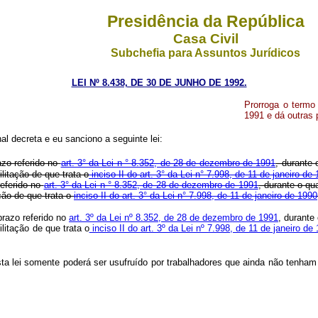
Presidência da República
Casa Civil
Subchefia para Assuntos Jurídicos
LEI Nº 8.438, DE 30 DE JUNHO DE 1992.
Prorroga o termo 
1991 e dá outras 
l decreta e eu sanciono a seguinte lei:
azo referido no
art. 3° da Lei n ° 8.352, de 28 de dezembro de 1991
, durante
litação de que trata o
inciso II do art. 3° da Lei n° 7.998, de 11 de janeiro de
referido no
art. 3° da Lei n ° 8.352, de 28 de dezembro de 1991
, durante o qu
ção de que trata o
inciso II do art. 3° da Lei n° 7.998, de 11 de janeiro de 1990
prazo referido no
art. 3º da Lei nº 8.352, de 28 de dezembro de 1991
, durante
litação de que trata o
inciso II do art. 3º da Lei nº 7.998, de 11 de janeiro de
 esta lei somente poderá ser usufruído por trabalhadores que ainda não tenh