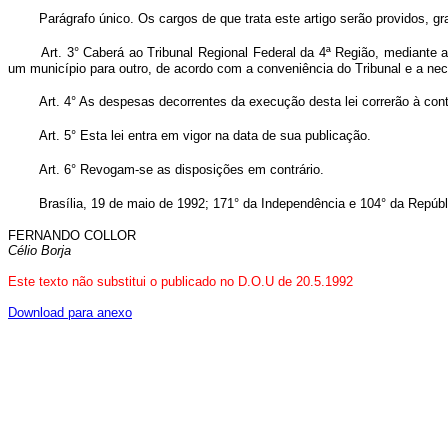
Parágrafo único. Os cargos de que trata este artigo serão providos, g
Art. 3° Caberá ao Tribunal Regional Federal da 4ª Região, mediante a
um município para outro, de acordo com a conveniência do Tribunal e a nece
Art. 4° As despesas decorrentes da execução desta lei correrão à con
Art. 5° Esta lei entra em vigor na data de sua publicação.
Art. 6° Revogam-se as disposições em contrário.
Brasília, 19 de maio de 1992; 171° da Independência e 104° da Repúbl
FERNANDO COLLOR
Célio Borja
Este texto não substitui o publicado no D.O.U de 20.5.1992
Download para anexo