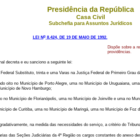
Presidência da República
Casa Civil
Subchefia para Assuntos Jurídicos
o
LEI N
8.424, DE 19 DE MAIO DE 1992.
Dispõe sobre a re
providências.
l decreta e eu sanciono a seguinte lei:
Federal Substituto, trinta e uma Varas na Justiça Federal de Primeiro Grau d
endo oito no Município de Porto Alegre, uma no Município de Uruguaiana, u
Município de Novo Hamburgo;
ro no Município de Florianópolis, uma no Município de Joinville e uma no Mun
unicípio de Curitiba, uma no Município de Maringá, uma no Município de Fo
 gradativamente, na medida das necessidades do serviço, a critério do Tribun
ias das Seções Judiciárias da 4ª Região os cargos constantes do anexo dest