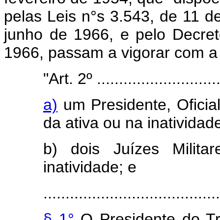
pelas Leis n°s 3.543, de 11 d
junho de 1966, e pelo Decre
1966, passam a vigorar com a
"Art. 2º .............................
a)
um Presidente, Ofici
da ativa ou na inatividad
b) dois Juízes Milita
inatividade; e
........................................
§ 1°
O Presidente do Tri