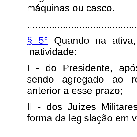
máquinas ou casco.
........................................
§ 5°
Quando na ativa, 
inatividade:
I - do Presidente, ap
sendo agregado ao re
anterior a esse prazo;
II - dos Juízes Milita
forma da legislação em v
.......................................