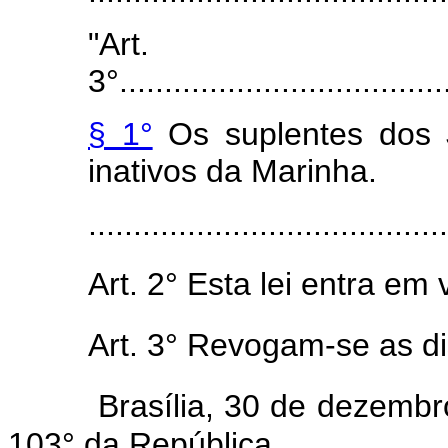
"Art.
3°.....................................
§ 1°
Os suplentes dos Ju
inativos da Marinha.
.......................................
Art. 2° Esta lei entra em
Art. 3° Revogam-se as di
Brasília, 30 de dezemb
103° da República.