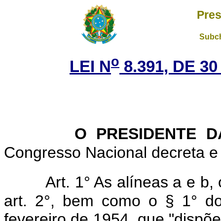
Pres
Subch
o
LEI N
8.391, DE 3
O PRESIDENTE D
Congresso Nacional decreta e 
Art. 1° As alíneas a e b,
art. 2°, bem como o § 1° do
fevereiro de 1954, que "dispõe