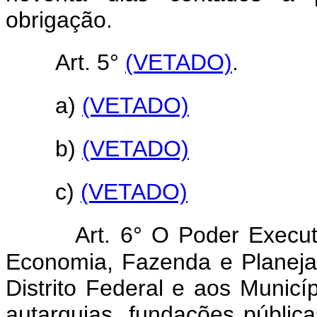
obrigação.
Art. 5°
(VETADO)
.
a)
(VETADO)
b)
(VETADO)
c)
(VETADO)
Art. 6° O Poder Execut
Economia, Fazenda e Planeja
Distrito Federal e aos Munic
autarquias, fundações públi