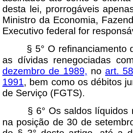
desta lei, prorrogáveis apenas
Ministro da Economia, Fazend
Executivo federal for responsá
§ 5° O refinanciamento 
as dívidas renegociadas c
dezembro de 1989,
no
art. 5
1991
, bem como os débitos j
de Serviço (FGTS).
§ 6° Os saldos líquido
na posição de 30 de setembro
do § 3° deste artigo, até a 