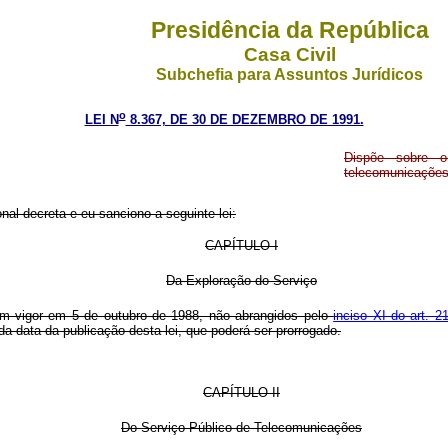
Presidência da República
Casa Civil
Subchefia para Assuntos Jurídicos
o
LEI N
8.367, DE 30 DE DEZEMBRO DE 1991.
Dispõe sobre o
telecomunicações,
al decreta e eu sanciono a seguinte lei:
CAPÍTULO I
Da Exploração do Serviço
em vigor em 5 de outubro de 1988, não abrangidos pelo
inciso XI do art. 2
 da data da publicação desta lei, que poderá ser prorrogado.
CAPÍTULO II
Do Serviço Público de Telecomunicações