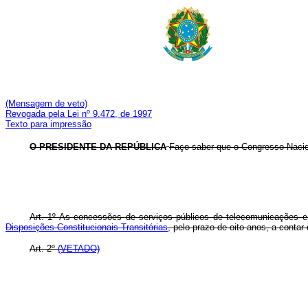
(Mensagem de veto)
Revogada pela Lei nº 9.472, de 1997
Texto para impressão
O PRESIDENTE DA REPÚBLICA
Faço saber que o Congresso Nacion
Art. 1º As concessões de serviços públicos de telecomunicações 
Disposições Constitucionais Transitórias
, pelo prazo de oito anos, a contar
Art. 2º
(VETADO)