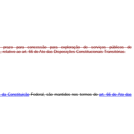
 prazo para concessão para exploração de serviços públicos de
 relativo ao art. 66 do Ato das Disposições Constitucionais Transitórias.
1 da Constituição
Federal, são mantidos nos termos do
art. 66 do Ato das