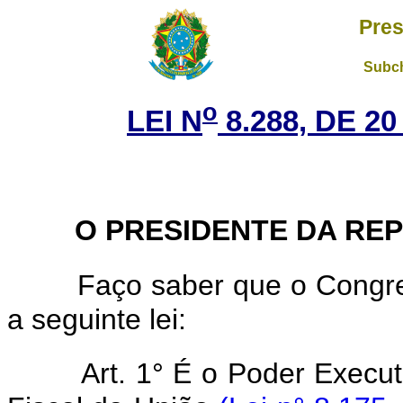
Pres
Subch
o
LEI N
8.288, DE 2
O PRESIDENTE DA RE
Faço saber que o Congre
a seguinte lei:
Art. 1° É o Poder Execu