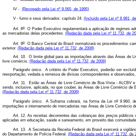
IV -
(Revogado pela Lei nº 9.065, de 1995)
V - fumo e seus derivados: capítulo 24.
(Incluído pela Lei nº 8.981, d
o
Art. 8
O Poder Executivo regulamentará a aplicação de regimes adu
as mercadorias delas procedentes.
(Redação dada pela Lei nº 11.732, de 2
o
Art. 9
O Banco Central do Brasil normatizará os procedimentos cam
exterior.
(Redação dada pela Lei nº 11.732, de 2008)
Art. 10. O limite global para as importações através das Áreas de 
livre comércio.
(Redação dada pela Lei nº 11.732, de 2008)
Parágrafo único. A critério do Poder Executivo, poderão ser exclu
reexportação, vedada a remessa de divisas correspondentes e observados, 
Art. 11. Estão as Áreas de Livre Comércio de Boa Vista - ALCBV e
sendo, inclusive, aplicada, no que couber, às Áreas de Livre Comércio de
(Redação dada pela Lei nº 11.732, de 2008)
o
Parágrafo único. A Suframa cobrará, na forma da Lei n
9.960, de
importações e internamento de mercadorias nas Áreas de Livre Comércio de 
Art. 12. As receitas decorrentes das cobranças dos preços públicos 
aplicadas em educação, saúde e saneamento, em proveito das comunidades
Art. 13. A Secretaria da Receita Federal do Brasil exercerá a vigi
do Departamento de Polícia Federal.
(Redação dada pela Lei nº 11.732, de 