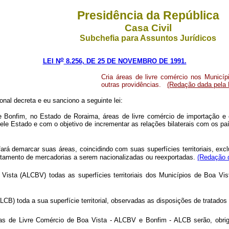
Presidência da República
Casa Civil
Subchefia para Assuntos Jurídicos
o
LEI N
8.256, DE 25 DE NOVEMBRO DE 1991.
Cria áreas de livre comércio nos Municí
outras providências.
(Redação dada pela L
al decreta e eu sanciono a seguinte lei:
 Bonfim, no Estado de Roraima, áreas de livre comércio de importação e e
ele Estado e com o objetivo de incrementar as relações bilaterais com os pa
ará demarcar suas áreas, coincidindo com suas superfícies territoriais, ex
postamento de mercadorias a serem nacionalizadas ou reexportadas.
(Redação d
Vista (ALCBV) todas as superfícies territoriais dos Municípios de Boa V
CB) toda a sua superfície territorial, observadas as disposições de tratados
s de Livre Comércio de Boa Vista - ALCBV e Bonfim - ALCB serão, obriga