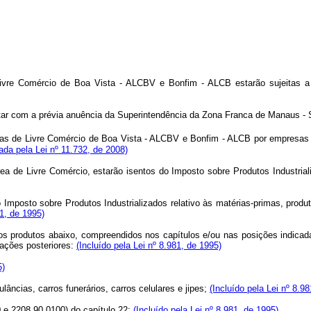
re Comércio de Boa Vista - ALCBV e Bonfim - ALCB estarão sujeitas a g
contar com a prévia anuência da Superintendência da Zona Franca de Manaus
de Livre Comércio de Boa Vista - ALCBV e Bonfim - ALCB por empresas esta
da pela Lei nº 11.732, de 2008)
ea de Livre Comércio, estarão isentos do Imposto sobre Produtos Industrial
Imposto sobre Produtos Industrializados relativo às matérias-primas, produ
81, de 1995)
o os produtos abaixo, compreendidos nos capítulos e/ou nas posições indica
rações posteriores:
(Incluído pela Lei nº 8.981, de 1995)
5)
lâncias, carros funerários, carros celulares e jipes;
(Incluído pela Lei nº 8.9
0 e 2208.90.0100) do capítulo 22;
(Incluído pela Lei nº 8.981, de 1995)