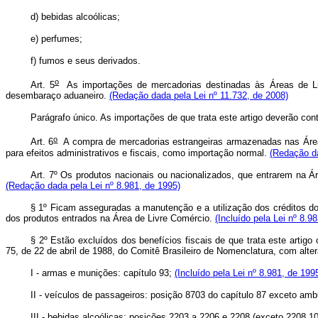
d) bebidas alcoólicas;
e) perfumes;
f) fumos e seus derivados.
o
Art. 5
As importações de mercadorias destinadas às Áreas de Liv
desembaraço aduaneiro.
(Redação dada pela Lei nº 11.732, de 2008)
Parágrafo único. As importações de que trata este artigo deverão 
o
Art. 6
A compra de mercadorias estrangeiras armazenadas nas Áreas 
para efeitos administrativos e fiscais, como importação normal.
(Redação da
Art. 7º Os produtos nacionais ou nacionalizados, que entrarem na Ár
(Redação dada pela Lei nº 8.981, de 1995)
§ 1º Ficam asseguradas a manutenção e a utilização dos créditos do 
dos produtos entrados na Área de Livre Comércio.
(Incluído pela Lei nº 8.9
§ 2º Estão excluídos dos benefícios fiscais de que trata este artig
75, de 22 de abril de 1988, do Comitê Brasileiro de Nomenclatura, com alte
I - armas e munições: capítulo 93;
(Incluído pela Lei nº 8.981, de 199
II - veículos de passageiros: posição 8703 do capítulo 87 exceto ambu
III - bebidas alcoólicas: posições 2203 a 2206 e 2208 (exceto 2208.1