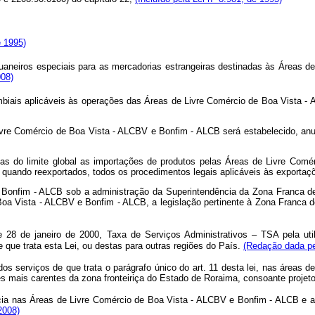
e 1995)
aneiros especiais para as mercadorias estrangeiras destinadas às Áreas 
008)
biais aplicáveis às operações das Áreas de Livre Comércio de Boa Vista 
Livre Comércio de Boa Vista - ALCBV e Bonfim - ALCB será estabelecido, anu
ídas do limite global as importações de produtos pelas Áreas de Livre Co
quando reexportados, todos os procedimentos legais aplicáveis às exportaçõ
 Bonfim - ALCB sob a administração da Superintendência da Zona Franca d
 Boa Vista - ALCBV e Bonfim - ALCB, a legislação pertinente à Zona Franca
 28 de janeiro de 2000, Taxa de Serviços Administrativos – TSA pela util
que trata esta Lei, ou destas para outras regiões do País.
(Redação dada pel
dos serviços de que trata o parágrafo único do art. 11 desta lei, nas áreas
 mais carentes da zona fronteiriça do Estado de Roraima, consoante proje
lância nas Áreas de Livre Comércio de Boa Vista - ALCBV e Bonfim - ALCB e
2008)