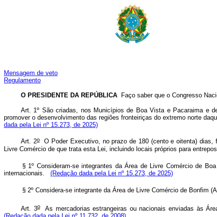
Mensagem de veto
Regulamento
O PRESIDENTE DA REPÚBLICA
Faço saber que o Congresso Nacion
Art. 1º São criadas, nos Municípios de Boa Vista e Pacaraima e de
promover o desenvolvimento das regiões fronteiriças do extremo norte daqu
dada pela Lei nº 15.273, de 2025)
o
Art. 2
O Poder Executivo, no prazo de 180 (cento e oitenta) dias, f
Livre Comércio de que trata esta Lei, incluindo locais próprios para entre
§ 1º Consideram-se integrantes da Área de Livre Comércio de Boa 
internacionais.
(Redação dada pela Lei nº 15.273, de 2025)
§ 2º Considera-se integrante da Área de Livre Comércio de Bonfim (AL
o
Art. 3
As mercadorias estrangeiras ou nacionais enviadas às Área
(Redação dada pela Lei nº 11.732, de 2008)