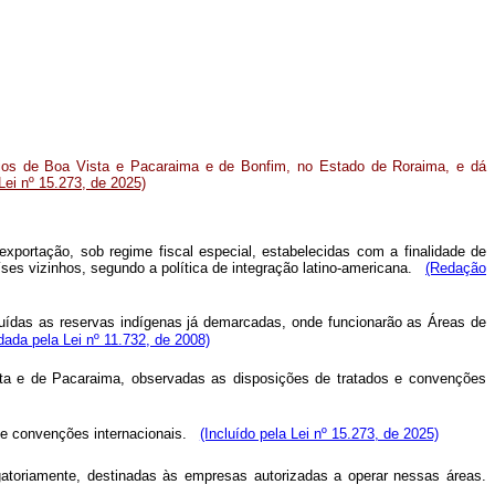
pios de Boa Vista e Pacaraima e de Bonfim, no Estado de Roraima, e dá
ei nº 15.273, de 2025)
xportação, sob regime fiscal especial, estabelecidas com a finalidade de
íses vizinhos, segundo a política de integração latino-americana.
(Redação
cluídas as reservas indígenas já demarcadas, onde funcionarão as Áreas de
ada pela Lei nº 11.732, de 2008)
ista e de Pacaraima, observadas as disposições de tratados e convenções
 e convenções internacionais.
(Incluído pela Lei nº 15.273, de 2025)
toriamente, destinadas às empresas autorizadas a operar nessas áreas.