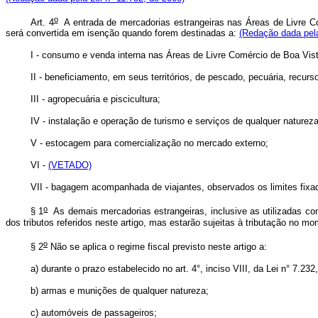
o
Art. 4
A entrada de mercadorias estrangeiras nas Áreas de Livre C
será convertida em isenção quando forem destinadas a:
(Redação dada pela
I - consumo e venda interna nas Áreas de Livre Comércio de Boa Vi
II - beneficiamento, em seus territórios, de pescado, pecuária, recurs
III - agropecuária e piscicultura;
IV - instalação e operação de turismo e serviços de qualquer natureza
V - estocagem para comercialização no mercado externo;
VI -
(VETADO)
VII - bagagem acompanhada de viajantes, observados os limites fixa
o
§ 1
As demais mercadorias estrangeiras, inclusive as utilizadas c
dos tributos referidos neste artigo, mas estarão sujeitas à tributação no m
o
§ 2
Não se aplica o regime fiscal previsto neste artigo a:
a) durante o prazo estabelecido no art. 4°, inciso VIII, da Lei n° 7.23
b) armas e munições de qualquer natureza;
c) automóveis de passageiros;