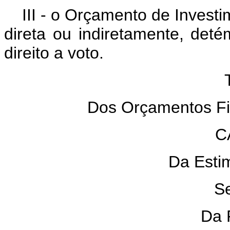
III - o Orçamento de Inves
direta ou indiretamente, deté
direito a voto.
TÍ
Dos Orçamentos Fisc
CAP
Da Estima
Seç
Da Re