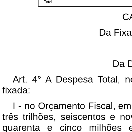
Total
CAP
Da Fixaç
S
Da De
Art. 4° A Despesa Total, 
fixada:
I - no Orçamento Fiscal, em
três trilhões, seiscentos e n
quarenta e cinco milhões e