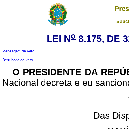
Pres
Subch
o
LEI N
8.175, DE 
Mensagem de veto
Derrubada de veto
O PRESIDENTE DA REPÚ
Nacional decreta e eu sanciono
Das Disp