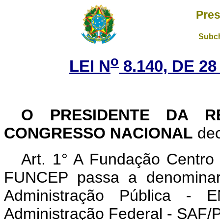
Pres
Subch
o
LEI N
8.140, DE 2
O PRESIDENTE DA R
CONGRESSO NACIONAL
dec
Art. 1° A Fundação Centro
FUNCEP passa a denominar-
Administração Pública - E
Administração Federal - SAF/