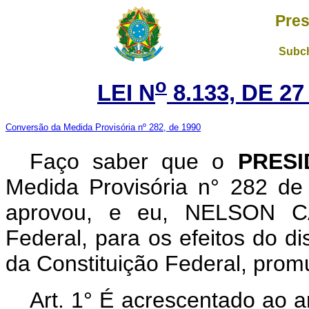
Pres
Subch
o
LEI N
8.133, DE 2
Conversão da Medida Provisória nº 282, de 1990
Faço saber que o
PRESI
Medida Provisória n° 282 d
aprovou, e eu, NELSON C
Federal, para os efeitos do di
da Constituição Federal, promu
Art. 1° É acrescentado ao a