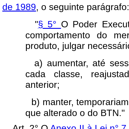
de 1989
, o seguinte parágrafo
"
§ 5°
O Poder Execut
comportamento do mer
produto, julgar necessári
a) aumentar, até sess
cada classe, reajust
anterior;
b) manter, temporariam
que alterado o do BTN."
Art. 2° O
Anexo II à Lei n° 