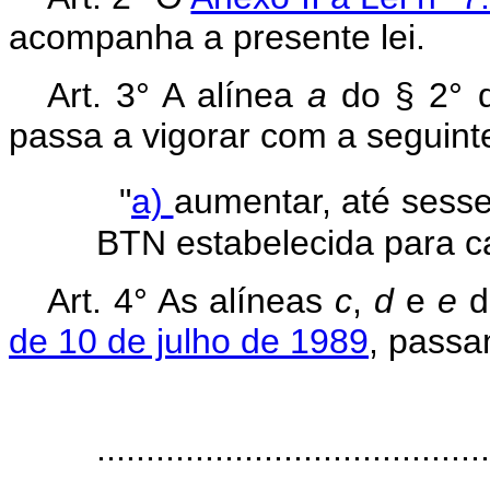
acompanha a presente lei.
Art. 3° A alínea
a
do § 2° d
passa a vigorar com a seguint
"
a)
aumentar, até sesse
BTN estabelecida para c
Art. 4° As alíneas
c
,
d
e
e
do
de 10 de julho de 1989
, passa
........................................