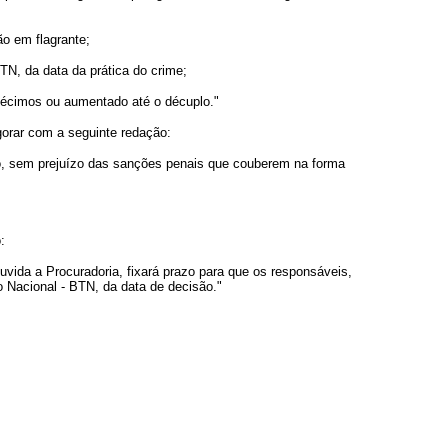
ão em flagrante;
BTN, da data da prática do crime;
 décimos ou aumentado até o décuplo."
igorar com a seguinte redação:
ção, sem prejuízo das sanções penais que couberem na forma
:
ida a Procuradoria, fixará prazo para que os responsáveis,
 Nacional - BTN, da data de decisão."