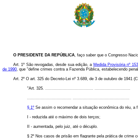
O PRESIDENTE DA REPÚBLICA
, faço saber que o Congresso Nacio
Art. 1º São revogadas, desde sua edição, a
Medida Provisória nº 15
de 1990
, que "define crimes contra a Fazenda Pública, estabelecendo penali
Art. 2º O art. 325 do Decreto-Lei nº 3.689, de 3 de outubro de 1941 
"Art. 325. ....................................... .............................
.................................... ..............................................
§ 1º
Se assim o recomendar a situação econômica do réu, a f
I - reduzida até o máximo de dois terços;
II - aumentada, pelo juiz, até o décuplo.
§ 2º Nos casos de prisão em flagrante pela prática de crime 