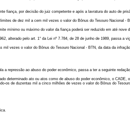
nte fiança, por decisão do juiz competente e após a lavratura do auto de pris
os limites de dez mil a cem mil vezes o valor do Bônus do Tesouro Nacional - 
limite mínimo ou máximo do valor da fiança poderá ser reduzido em até nove
962, alterado pelo art. 1° da Lei nº 7.784, de 28 de junho de 1989, passa a v
ntas mil vezes o valor do Bônus do Tesouro Nacional - BTN, da data da infra
gula a repressão ao abuso do poder econômico, passa a ter a seguinte redação
ado determinado ato ou atos como de abuso do poder econômico, o CADE, ouv
do-os de duzentas mil a cinco milhões de vezes o valor do Bônus do Tesouro
ica.