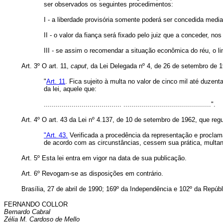
ser observados os seguintes procedimentos:
I - a liberdade provisória somente poderá ser concedida media
II - o valor da fiança será fixado pelo juiz que a conceder, n
III - se assim o recomendar a situação econômica do réu, o 
Art. 3º O art. 11,
caput
, da Lei Delegada nº 4, de 26 de setembro de 1
"
Art. 11
. Fica sujeito à multa no valor de cinco mil até duze
da lei, aquele que:
....................................... ............................................".
Art. 4º O art. 43 da Lei nº 4.137, de 10 de setembro de 1962, que re
"Art. 43.
Verificada a procedência da representação e proclam
de acordo com as circunstâncias, cessem sua prática, multan
Art. 5º Esta lei entra em vigor na data de sua publicação.
Art. 6º Revogam-se as disposições em contrário.
Brasília, 27 de abril de 1990; 169º da Independência e 102º da Repúbl
FERNANDO COLLOR
Bernardo Cabral
Zélia M. Cardoso de Mello