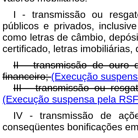
I - transmissão ou resgate
públicos e privados, inclusiv
como letras de câmbio, depós
certificado, letras imobiliárias
II - transmissão de ouro d
financeiro;
(Execução suspensa
III - transmissão ou resgat
(Execução suspensa pela RSF 
IV - transmissão de açõ
conseqüentes bonificações emi