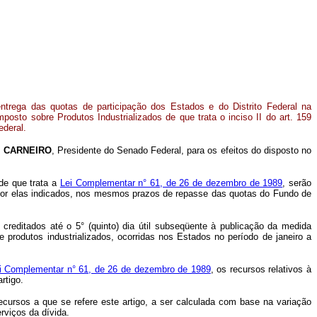
ntrega das quotas de participação dos Estados e do Distrito Federal na
posto sobre Produtos Industrializados de que trata o inciso II do art. 159
ederal.
 CARNEIRO
, Presidente do Senado Federal, para os efeitos do disposto no
 de que trata a
Lei Complementar n° 61, de 26 de dezembro de 1989
, serão
 por elas indicados, nos mesmos prazos de repasse das quotas do Fundo de
creditados até o 5° (quinto) dia útil subseqüente à publicação da medida
 produtos industrializados, ocorridas nos Estados no período de janeiro a
Lei Complementar n° 61, de 26 de dezembro de 1989
, os recursos relativos à
rtigo.
cursos a que se refere este artigo, a ser calculada com base na variação
rviços da dívida.