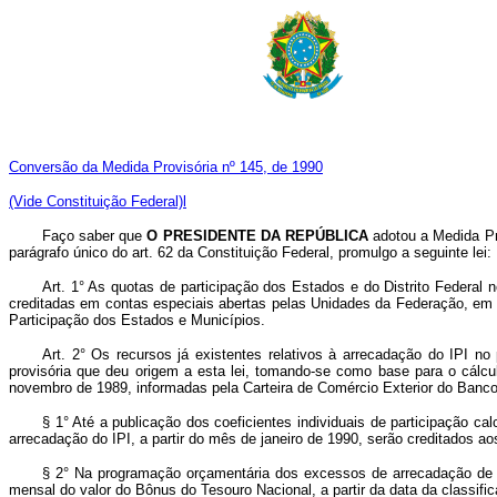
Conversão da Medida Provisória nº 145, de 1990
(Vide Constituição Federal)l
Faço saber que
O PRESIDENTE DA REPÚBLICA
adotou a Medida Pr
parágrafo único do art. 62 da Constituição Federal, promulgo a seguinte lei:
Art. 1° As quotas de participação dos Estados e do Distrito Federal 
creditadas em contas especiais abertas pelas Unidades da Federação, em 
Participação dos Estados e Municípios.
Art. 2° Os recursos já existentes relativos à arrecadação do IPI n
provisória que deu origem a esta lei, tomando-se como base para o cálcul
novembro de 1989, informadas pela Carteira de Comércio Exterior do Banco
§ 1° Até a publicação dos coeficientes individuais de participação ca
arrecadação do IPI, a partir do mês de janeiro de 1990, serão creditados ao
§ 2° Na programação orçamentária dos excessos de arrecadação de 19
mensal do valor do Bônus do Tesouro Nacional, a partir da data da classifi