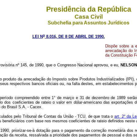
Presidência da República
Casa Civil
Subchefia para Assuntos Jurídicos
o
LEI N
8.016, DE 8 DE ABRIL DE 1990.
Dispõe sobre a e
arrecadação do Im
da Constituição F
ovisória nº 145, de 1990, que o Congresso Nacional aprovou, e eu,
NELSON
no produto da arrecadação do Imposto sobre Produtos Industrializados (IPI),
seus respectivos bancos oficiais ou, na falta destes, em estabelecimentos
o período compreendido entre 1° de março e 31 de dezembro de 1989 serão 
o dos coeficientes de rateio o valor em dólar-americano das exportações de
 do Brasil S.A. - Cacex.
lculados pelo Tribunal de Contas da União - TCU, de que trata o
art. 2° da 
s beneficiários com base nos mesmos coeficientes de rateio definidos neste a
90, priorizar-se-á dotação para o pagamento da correção monetária dos re
cação da receita, ressalvada a prioridade dos pagamentos de pessoal e dos se