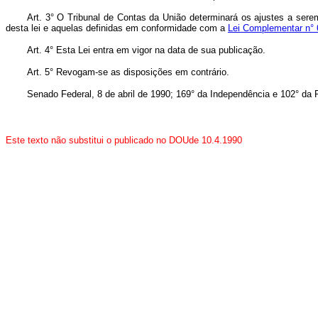
Art. 3° O Tribunal de Contas da União determinará os ajustes a sere
desta lei e aquelas definidas em conformidade com a
Lei Complementar n° 
Art. 4° Esta Lei entra em vigor na data de sua publicação.
Art. 5° Revogam-se as disposições em contrário.
Senado Federal, 8 de abril de 1990; 169° da Independência e 102° da 
Este texto não substitui o publicado no DOUde 10.4.1990