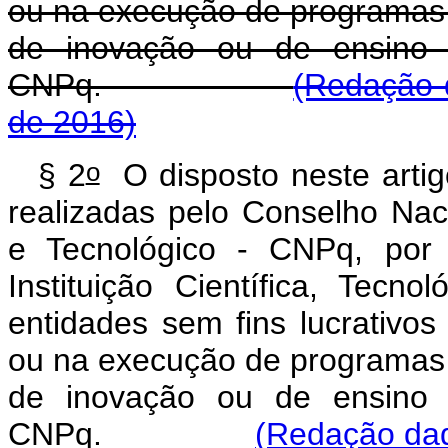
ou na execução de programas d
de inovação ou de ensino 
CNPq.
(Redação d
de 2016)
o
§ 2
O disposto neste artig
realizadas pelo Conselho Nac
e Tecnológico - CNPq, por c
Instituição Científica, Tec
entidades sem fins lucrativo
ou na execução de programas d
de inovação ou de ensino 
CNPq.
(Redação dad