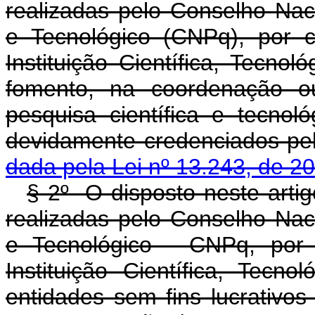
realizadas pelo Conselho Nac
e Tecnológico (CNPq), por c
Instituição Científica, Tecno
fomento, na coordenação 
pesquisa científica e tecno
devidamente creden
dada pela Lei nº 13.243, de 2
§ 2
º
O disposto neste artig
realizadas pelo Conselho Nac
e Tecnológico - CNPq, por c
Instituição Científica, Tec
entidades sem fins lucrativo