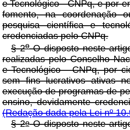
e Tecnológico - CNPq, e por en
fomento, na coordenação 
pesquisa científica e tecn
credenciadas pelo CNPq.
o
§ 2
O disposto neste artig
realizadas pelo Conselho Nac
e Tecnológico - CNPq, por ci
sem fins lucrativos ativas
execução de programas de pesq
ensino, devidamente
(Redação dada pela Lei nº 10.
o
§ 2
O disposto neste artig