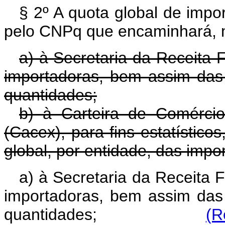
§ 2º A quota global de impor
pelo CNPq que encaminhará, 
a) à Secretaria da Receita 
importadoras, bem assim das 
quantidades;
b) à Carteira de Comércio
(Cacex), para fins estatístico
global, por entidade, das impo
a) à Secretaria da Receita 
importadoras, bem assim das 
quantidades;
(R