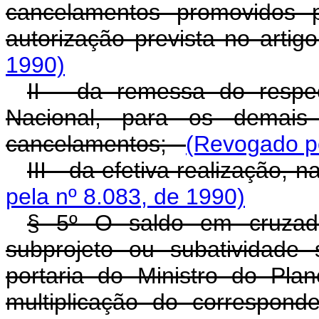
cancelamentos promovidos 
autorização prevista no art
1990)
II - da remessa do respec
Nacional, para os demais 
cancelamentos;
(Revogado pe
III - da efetiva realização,
pela nº 8.083, de 1990)
§ 5º O saldo em cruzad
subprojeto ou subatividade
portaria do Ministro do Plan
multiplicação do correspon