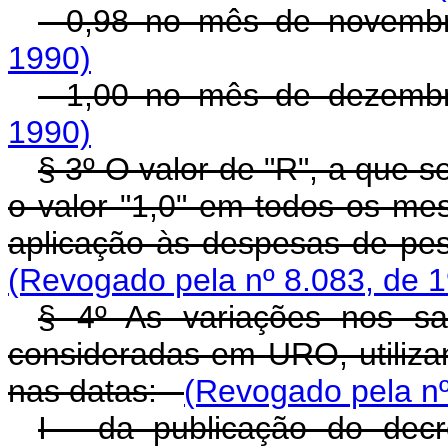
- 0,98 no mês de nove
1990)
- 1,00 no mês de deze
1990)
§ 3º O valor de "R", a que s
o valor "1,0" em todos os m
aplicação às despesas de pe
(Revogado pela nº 8.083, de 
§ 4º As variações nos sa
consideradas em URO, utiliza
nas datas:
(Revogado pela nº
I - da publicação do decr