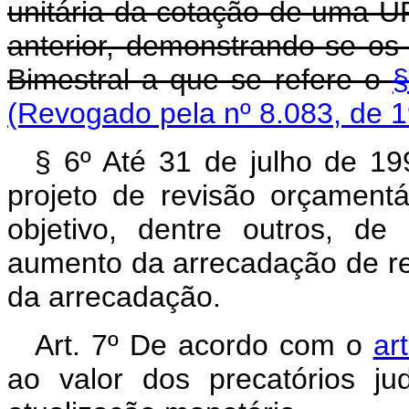
unitária da cotação de uma U
anterior, demonstrando-se os 
Bimestral a que se refere o
§
(Revogado pela nº 8.083, de 
§ 6º Até 31 de julho de 1
projeto de revisão orçament
objetivo, dentre outros, de 
aumento da arrecadação de re
da arrecadação.
Art. 7º De acordo com o
ar
ao valor dos precatórios jud