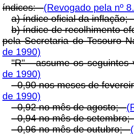
índices:
(Revogado pela nº 8
a) índice oficial da inflação
b) índice de recolhimento ef
pela Secretaria do Tesouro 
de 1990)
"R" - assume os seguintes
de 1990)
- 0,90 nos meses de feverei
de 1990)
- 0,92 no mês de agosto;
(
- 0,94 no mês de setembro
- 0,96 no mês de outubro;