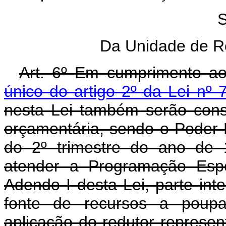
S
Da Unidade de R
Art. 6º Em cumprimento ao
único do artigo 2º da Lei nº 
nesta Lei também serão cons
orçamentária, sendo o Poder Ex
do 2º trimestre do ano de 
atender a Programação Espe
Adendo I desta Lei, parte inte
fonte de recursos a poup
aplicação do redutor represen