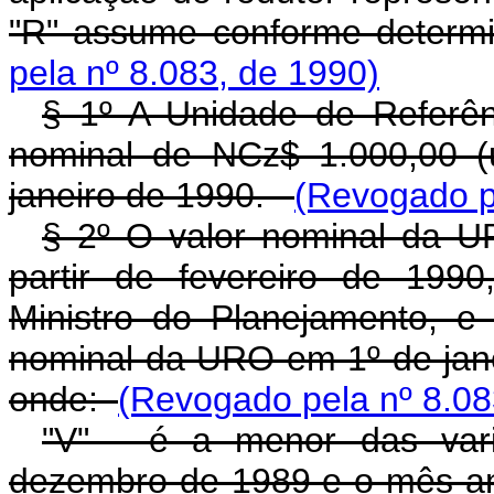
"R" assume conforme determi
pela nº 8.083, de 1990)
§ 1º A Unidade de Referên
nominal de NCz$ 1.000,00 (
janeiro de 1990.
(Revogado p
§ 2º O valor nominal da U
partir de fevereiro de 1990
Ministro do Planejamento, e 
nominal da URO em 1º de janei
onde:
(Revogado pela nº 8.08
"V" - é a menor das vari
dezembro de 1989 e o mês ant