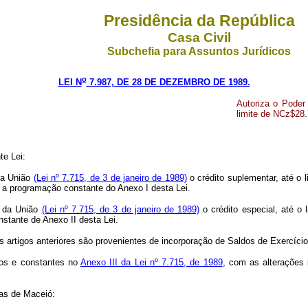
Presidência da República
Casa Civil
Subchefia para Assuntos Jurídicos
o
LEI N
7.987, DE 28 DE DEZEMBRO DE 1989.
Autoriza o Poder 
limite de NCz$28.
te Lei:
da União
(Lei nº 7.715, de 3 de janeiro de 1989)
o crédito suplementar, até o 
 a programação constante do Anexo I desta Lei.
l da União
(Lei nº 7.715, de 3 de janeiro de 1989)
o crédito especial, até o
stante de Anexo II desta Lei.
 artigos anteriores são provenientes de incorporação de Saldos de Exercício
ados e constantes no
Anexo III da Lei nº 7.715, de 1989
, com as alterações 
as de Maceió: