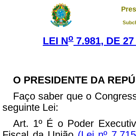
Pres
Subch
o
LEI N
7.981, DE 2
O PRESIDENTE DA REPÚ
Faço saber que o Congress
seguinte Lei:
Art. 1º É o Poder Executi
Fiscal da União
(Lei nº 7.71