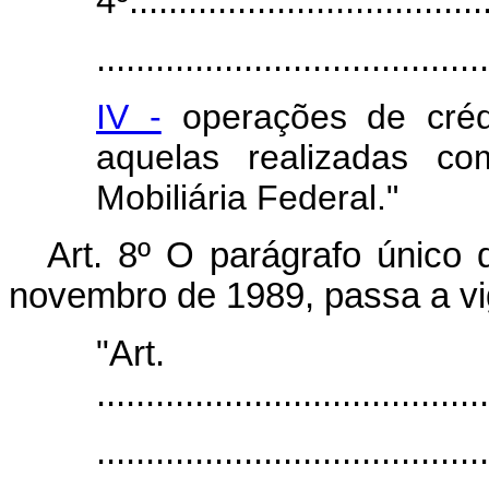
4º.....................................
........................................
IV -
operações de crédi
aquelas realizadas co
Mobiliária Federal."
Art. 8º O parágrafo único d
novembro de 1989, passa a vi
"Ar
........................................
........................................