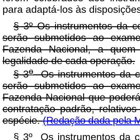
para adaptá-los às disposições
§ 3º Os instrumentos da co
serão submetidos ao exame 
Fazenda Nacional, a quem c
legalidade de cada operação.
o
§ 3
Os instrumentos da co
serão submetidos ao exame 
Fazenda Nacional que poderá, 
contratação padrão, relativ
espécie.
(Redação dada pela Me
§ 3º
Os instrumentos da co