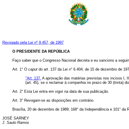
Revogado pela Lei nº 9.457, de 1997
O PRESIDENTE DA REPÚBLICA
Faço saber que o Congresso Nacional decreta e eu sanciono a seguin
Art. 1° O
caput
do art. 137 da Lei n° 6.404, de 15 de dezembro de 19
"Art. 137.
A aprovação das matérias previstas nos incisos I, II
(art. 45), se o reclamar à companhia no prazo de 30 (trinta) 
Art. 2° Esta Lei entra em vigor na data de sua publicação.
Art. 3° Revogam-se as disposições em contrário.
Brasília, 20 de dezembro de 1989; 168° da Independência e 101° da R
JOSÉ SARNEY
J. Saulo Ramos