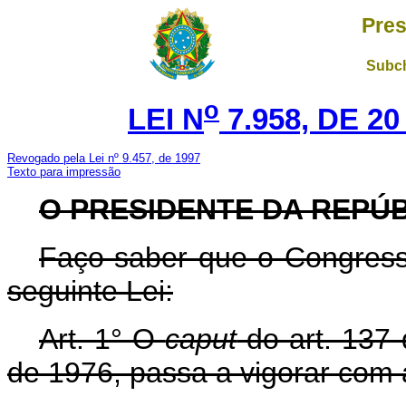
Pres
Subch
o
LEI N
7.958, DE 2
Revogado pela Lei nº 9.457, de 1997
Texto para impressão
O PRESIDENTE DA REPÚ
Faço saber que o Congress
seguinte Lei:
Art. 1° O
caput
do art. 137 
de 1976, passa a vigorar com 