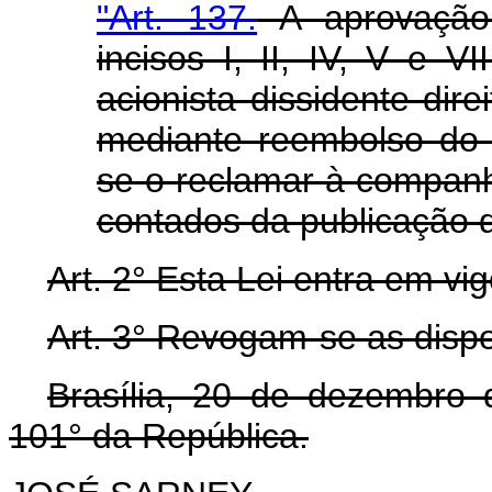
"Art. 137.
A aprovação 
incisos I, II, IV, V e V
acionista dissidente dire
mediante reembolso do v
se o reclamar à companhi
contados da publicação d
Art. 2° Esta Lei entra em vi
Art. 3° Revogam-se as dispo
Brasília, 20 de dezembro
101° da República.