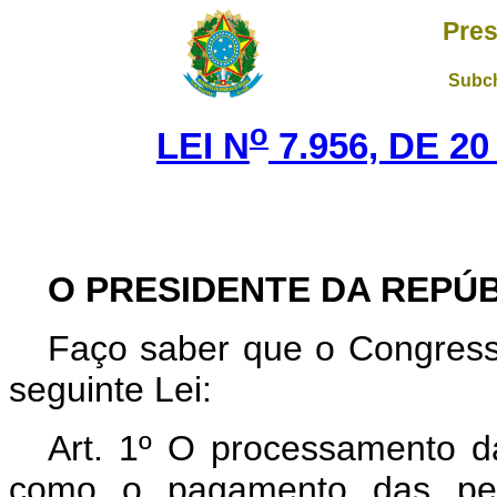
Pres
Subch
o
LEI N
7.956, DE 2
O PRESIDENTE DA REPÚ
Faço saber que o Congress
seguinte Lei:
Art. 1º O processamento d
como o pagamento das pens