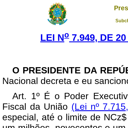
Pres
Subch
o
LEI N
7.949, DE 2
O PRESIDENTE DA REPÚ
Nacional decreta e eu sanciono
Art. 1º É o Poder Executi
Fiscal da União
(Lei nº 7.71
especial, até o limite de NCz
um milhões, novecentos e um 