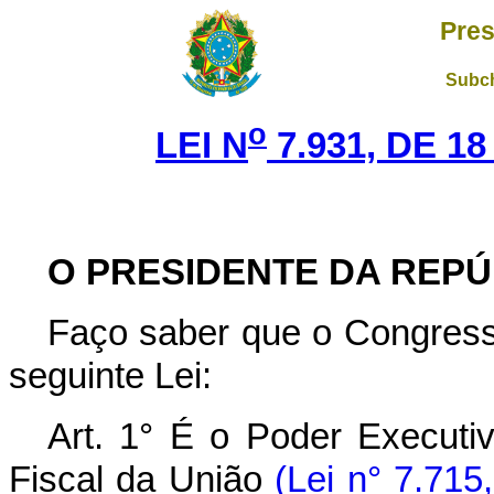
Pres
Subch
o
LEI N
7.931, DE 1
O PRESIDENTE DA REPÚ
Faço saber que o Congress
seguinte Lei:
Art. 1° É o Poder Executi
Fiscal da União
(Lei n° 7.715