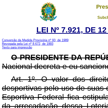
Pres
Subch
LEI Nº 7.921, DE 
Conversão da Medida Provisória nº 93, de 1989
Revogada pela Lei nº 8.672, de 1993
Texto para impressão
O PRESIDENTE DA REPÚ
Nacional decreta e eu sanciono
Art. 1º. O valor dos dire
desportivas pelo uso de suas
Esportiva Federal fica estipu
da arrecadação dessa Loteri