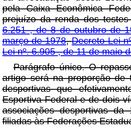
pela Caixa Econômica Feder
prejuízo da renda dos teste
6.251 , de 8 de outubro de 
março de 1978
,
Decreto-Lei n
Lei nº. 6.905 , de 11 de maio 
Parágrafo único. O repass
artigo será na proporção de 
desportivas que efetivament
Esportiva Federal e de dois v
associações desportivas da 1
filiadas às Federações Estadua