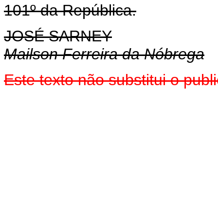
101º da República.
JOSÉ SARNEY
Mailson Ferreira da Nóbrega
Este texto não substitui o pu