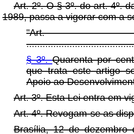
Art. 2º. O § 3º. do art. 4º. 
1989, passa a vigorar com a s
"Art
........................................
§ 3º.
Quarenta por cent
que trata este artigo 
Apoio ao Desenvolviment
Art. 3º. Esta Lei entra em v
Art. 4º. Revogam-se as disp
Brasília, 12 de dezembro