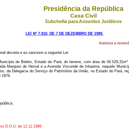
Presidência da República
Casa Civil
Subchefia para Assuntos Jurídicos
LEI Nº 7.910, DE 7 DE DEZEMBRO DE 1989.
Autoriza a revers
al decreta e eu sanciono a seguinte Lei:
unicípio de Belém, Estado do Pará, do terreno, com área de 50.529,31m² (
enida Marques de Herval e a Avenida Visconde de Inhaúma, naquele Municíp
rso, da Delegacia do Serviço do Patrimônio da União, no Estado do Pará, regi
e 1976.
pública.
o no D.O.U. de 12.12.1989