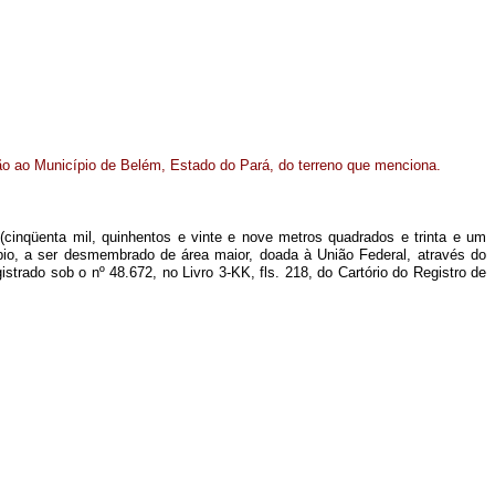
ão ao Município de Belém, Estado do Pará, do terreno que menciona.
cinqüenta mil, quinhentos e vinte e nove metros quadrados e trinta e um
io, a ser desmembrado de área maior, doada à União Federal, através do
strado sob o nº 48.672, no Livro 3-KK, fls. 218, do Cartório do Registro de