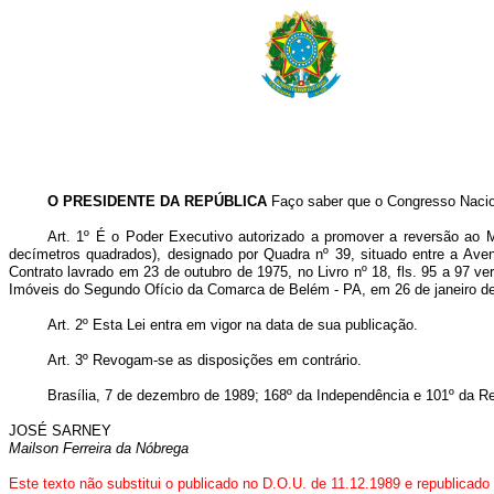
O PRESIDENTE DA REPÚBLICA
Faço saber que o Congresso Nacion
Art. 1º É o Poder Executivo autorizado a promover a reversão ao M
decímetros quadrados), designado por Quadra nº 39, situado entre a Av
Contrato lavrado em 23 de outubro de 1975, no Livro nº 18, fls. 95 a 97 ve
Imóveis do Segundo Ofício da Comarca de Belém - PA, em 26 de janeiro d
Art. 2º Esta Lei entra em vigor na data de sua publicação.
Art. 3º Revogam-se as disposições em contrário.
Brasília, 7 de dezembro de 1989; 168º da Independência e 101º da Re
JOSÉ SARNEY
Mailson Ferreira da Nóbrega
Este texto não substitui o publicado no D.O.U. de 11.12.1989 e republicad