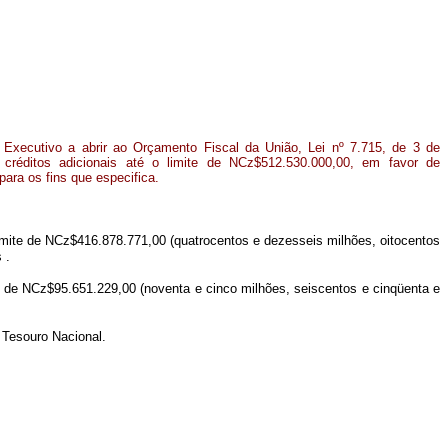
 Executivo a abrir ao Orçamento Fiscal da União, Lei nº 7.715, de 3 de
 créditos adicionais até o limite de NCz$512.530.000,00, em favor de
para os fins que especifica.
limite de NCz$416.878.771,00 (quatrocentos e dezesseis milhões, oitocentos
 .
ite de NCz$95.651.229,00 (noventa e cinco milhões, seiscentos e cinqüenta e
 Tesouro Nacional.