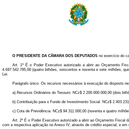
O PRESIDENTE DA CÂMARA DOS DEPUTADOS
no exercício do c
Art. 1º É o Poder Executivo autorizado a abrir ao Orçamento Fis
4.697.542.785,00 (quatro bilhões, seiscentos e noventa e sete milhões, qu
Lei.
Parágrafo único. Os recursos necessários à execução do disposto ne
a) Recursos Ordinários do Tesouro: NCz$ 2.200.000.000,00 (dois bil
b) Contribuição para o Fundo de Investimento Social: NCz$ 2.403.231.
c) Cota de Previdência: NCz$ 94.311.000,00 (noventa e quatro milhõe
Art. 2º É o Poder Executivo autorizado a abrir ao Orçamento Fiscal 
com a respectiva aplicação no Anexo IV, através de crédito especial, e e