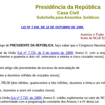
Presidência da República
Casa Civil
Subchefia para Assuntos Jurídicos
LEI Nº 7.838, DE 12 DE OUTUBRO DE 1989.
Autoriza o Poder 
limite de NCz$ 31
argo de
PRESIDENTE DA REPÚBLICA
, faço saber que o Congresso Nacional
cal da União
(Lei nº 7.715, de 3 de janeiro de 1989)
, Anexo II, com a res
inhentos e quarenta e dois mil, setecentos e oitenta e cinco cruzados novos)
ste artigo são provenientes de excesso de arrecadação de:
hões e duzentos milhões de cruzados novos);
785,00 (dois bilhões, quatrocentos e três milhões, duzentos e trinta e um mil
s, trezentos e onze mil cruzados novos).
da União
(Lei nº 7.715, de 1989)
, Anexo II, crédito suplementar no valor de N
m conformidade com a programação constante dos Anexos I e IV desta Lei.