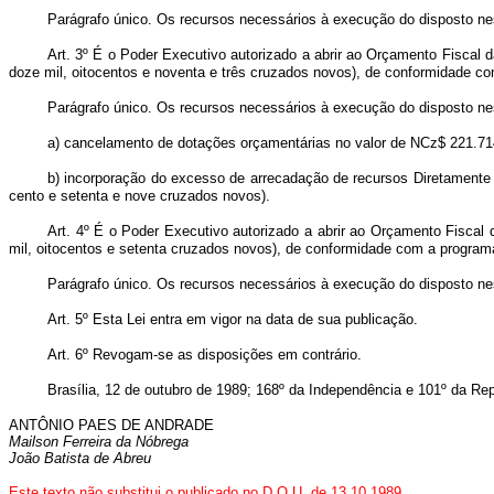
Parágrafo único. Os recursos necessários à execução do disposto ne
Art. 3º É o Poder Executivo autorizado a abrir ao Orçamento Fiscal 
doze mil, oitocentos e noventa e três cruzados novos), de conformidade c
Parágrafo único. Os recursos necessários à execução do disposto nes
a) cancelamento de dotações orçamentárias no valor de NCz$ 221.714
b) incorporação do excesso de arrecadação de recursos Diretamente 
cento e setenta e nove cruzados novos).
Art. 4º É o Poder Executivo autorizado a abrir ao Orçamento Fiscal
mil, oitocentos e setenta cruzados novos), de conformidade com a program
Parágrafo único. Os recursos necessários à execução do disposto ne
Art. 5º Esta Lei entra em vigor na data de sua publicação.
Art. 6º Revogam-se as disposições em contrário.
Brasília, 12 de outubro de 1989; 168º da Independência e 101º da Rep
ANTÔNIO PAES DE ANDRADE
Mailson Ferreira da Nóbrega
João Batista de Abreu
Este texto não substitui o publicado no D.O.U. de 13.10.1989