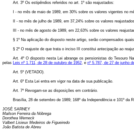
Art. 3º Os estipêndios referidos no art. 1º são reajustados:
I - no mês de maio de 1989, em 30% sobre os valores vigentes no mê
II - no mês de julho de 1989, em 37,24% sobre os valores reajustados
III - no mês de agosto de 1989, em 22,63% sobre os valores reajustad
§ 1º Na aplicação do disposto neste artigo, serão compensados quais
§ 2º O reajuste de que trata o inciso III constitui antecipação ao reaj
Art. 4º O disposto nesta Lei abrange os pensionistas do Tesouro Nac
pelas
Leis nº 1.711, de 28 de outubro de 1952
, e
nº 5.787, de 27 de junho d
Art. 5º (VETADO).
Art. 6º Esta Lei entra em vigor na data de sua publicação.
Art. 7º Revogam-se as disposições em contrário.
Brasília, 28 de setembro de 1989; 168º da Independência e 101º da R
JOSÉ SARNEY
Mailson Ferreira da Nóbrega
Dorothea Werneck
Valbert Lisieux Medeiros de Figueiredo
João Batista de Abreu