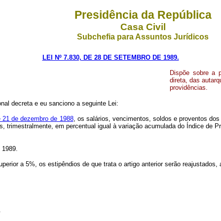
Presidência da República
Casa Civil
Subchefia para Assuntos Jurídicos
LEI Nº 7.830, DE 28 DE SETEMBRO DE 1989.
Dispõe sobre a po
direta, das autarq
providências.
al decreta e eu sanciono a seguinte Lei:
 de 21 de dezembro de 1988
, os salários, vencimentos, soldos e proventos dos 
os, trimestralmente, em percentual igual à variação acumulada do Índice de 
e 1989.
uperior a 5%, os estipêndios de que trata o artigo anterior serão reajustados,
.