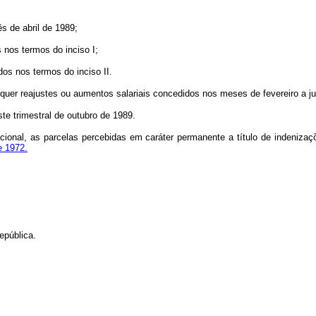
s de abril de 1989;
 nos termos do inciso I;
os nos termos do inciso II.
quer reajustes ou aumentos salariais concedidos nos meses de fevereiro a jun
uste trimestral de outubro de 1989.
ional, as parcelas percebidas em caráter permanente a título de indenizaçõ
e 1972.
epública.