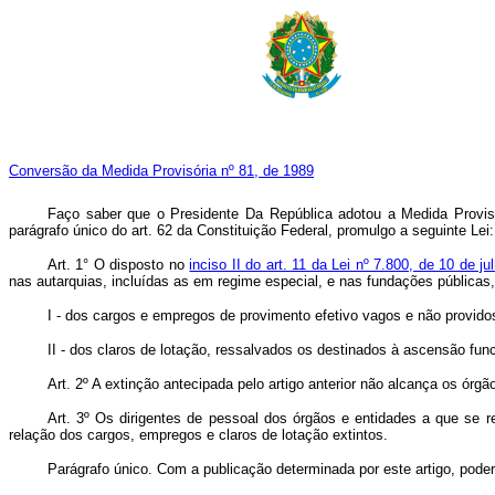
Conversão da Medida Provisória nº 81, de 1989
Faço saber que o Presidente Da República adotou a Medida Provi
parágrafo único do art. 62 da Constituição Federal, promulgo a seguinte Lei:
Art. 1° O disposto no
inciso II do art. 11 da Lei nº 7.800, de 10 de j
nas autarquias, incluídas as em regime especial, e nas fundações públicas, 
I - dos cargos e empregos de provimento efetivo vagos e não provido
II - dos claros de lotação, ressalvados os destinados à ascensão funci
Art. 2º A extinção antecipada pelo artigo anterior não alcança os órg
Art. 3º Os dirigentes de pessoal dos órgãos e entidades a que se r
relação dos cargos, empregos e claros de lotação extintos.
Parágrafo único. Com a publicação determinada por este artigo, pode