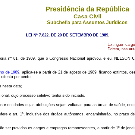
Presidência da República
Casa Civil
Subchefia para Assuntos Jurídicos
LEI Nº 7.822, DE 20 DE SETEMBRO DE 1989.
Extingue carg
Ddreta, nas aut
sória nº 81, de 1989, que o Congresso Nacional aprovou, e eu, NELSON C
ulho de 1989
, aplica-se a partir de 21 de agosto de 1989, ficando extintos, d
oitenta por cento:
s nesta data;
onal, cujo processo seletivo tenha sido iniciado.
ãos e entidades cujas atribuições sejam voltadas para as áreas de saúde, ensi
efere o art. 1º, inclusive dos órgãos autônomos, encaminharão, no prazo de
rão ser providos os cargos e empregos remanescentes, a partir de 1º de jane