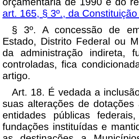
orçamentária de 1990 e do res
art. 165, § 3º., da Constituiçã
§ 3º. A concessão de em
Estado, Distrito Federal ou M
da administração indireta,
controladas, fica condiciona
artigo.
Art. 18. É vedada a inclus
suas alterações de dotações 
entidades públicas federais,
fundações instituídas e manti
as destinações a Municípi