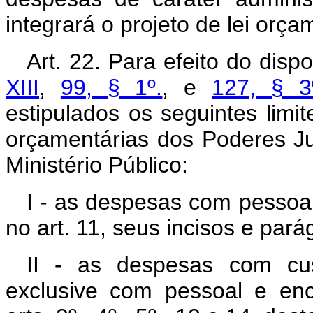
integrará o projeto de lei orça
Art. 22. Para efeito do disp
XIII
,
99, § 1º.
, e
127, § 3º
estipulados os seguintes limi
orçamentárias dos Poderes Ju
Ministério Público:
I - as despesas com pessoa
no art. 11, seus incisos e pará
II - as despesas com cust
exclusive com pessoal e en