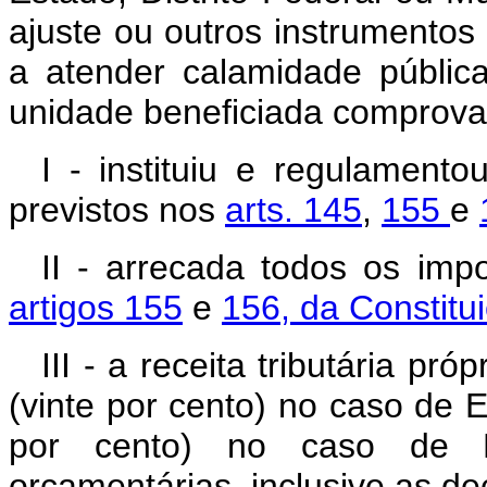
ajuste ou outros instrumentos
a atender calamidade públic
unidade beneficiada comprovar
I - instituiu e regulament
previstos nos
arts. 145
,
155
e
II - arrecada todos os imp
artigos 155
e
156, da Constitu
III - a receita tributária p
(vinte por cento) no caso de E
por cento) no caso de Mu
orçamentárias, inclusive as de