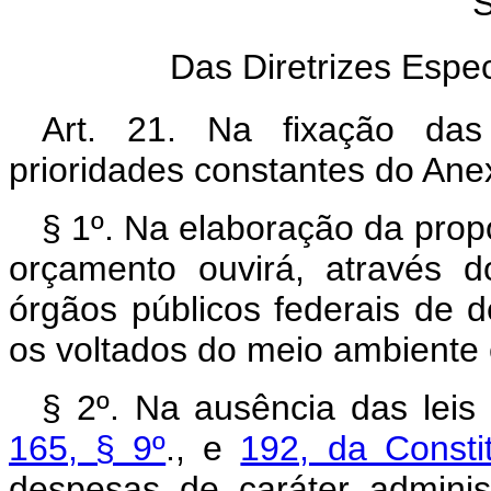
S
Das Diretrizes Espec
Art. 21. Na fixação da
prioridades constantes do Anex
§ 1º. Na elaboração da prop
orçamento ouvirá, através d
órgãos públicos federais de 
os voltados do meio ambiente e
§ 2º. Na ausência das lei
165, § 9º
., e
192, da Consti
despesas de caráter adminis