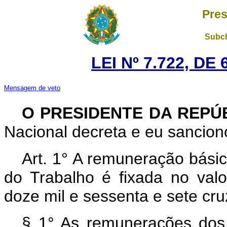
Pres
Subch
LEI Nº 7.722, DE
Mensagem de veto
O PRESIDENTE DA REPÚ
Nacional decreta e eu sanciono
Art. 1° A remuneração básic
do Trabalho é fixada no val
doze mil e sessenta e sete cru
§ 1° As remunerações dos 