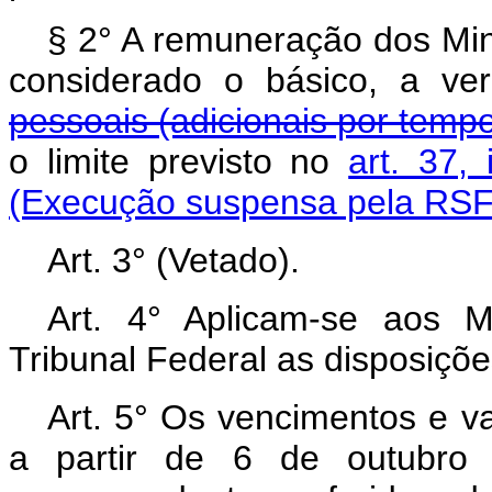
§ 2° A remuneração dos Min
considerado o básico, a ve
pessoais (adicionais por tempo
o limite previsto no
art. 37,
(Execução suspensa pela RSF 
Art. 3° (Vetado).
Art. 4° Aplicam-se aos 
Tribunal Federal as disposiçõe
Art. 5° Os vencimentos e va
a partir de 6 de outubro 