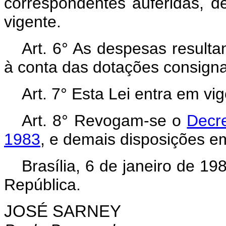
correspondentes auferidas, d
vigente.
Art. 6° As despesas resulta
à conta das dotações consign
Art. 7° Esta Lei entra em vi
Art.
8° Revogam-se o
Decre
1983
, e demais disposições em
Brasília, 6 de janeiro de 1
República.
JOSÉ SARNEY