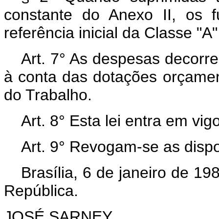
constante do Anexo II, os f
referência inicial da Classe "A
Art.
7° As despesas decorren
à conta das dotações orçament
do Trabalho.
Art.
8° Esta lei entra em vig
Art.
9° Revogam-se as dispo
Brasília, 6 de janeiro de 1
República.
JOSÉ SARNEY