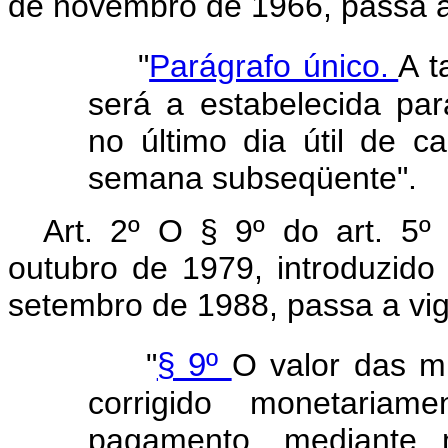
de novembro de 1966, passa a
"
Parágrafo único.
A t
será a estabelecida pa
no último dia útil de 
semana subseqüente".
Art. 2º O § 9º do art. 5º
outubro de 1979, introduzido 
setembro de 1988, passa a vig
"
§ 9º
O valor das mu
corrigido monetaria
pagamento, mediante mu