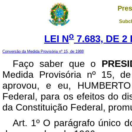
Pres
Subch
o
LEI N
7.683, DE 
Conversão da Medida Provisória nº 15, de 1988
Faço saber que o
PRESI
Medida Provisória nº 15, d
aprovou, e eu, HUMBERTO
Federal, para os efeitos do di
da Constituição Federal, promu
Art. 1º O parágrafo único d