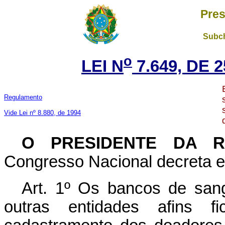
Pres
Subch
o
LEI N
7.649, DE 
Regulamento
Vide Lei nº 8.880, de 1994
O PRESIDENTE DA 
Congresso Nacional decreta e 
Art
. 1º Os bancos de sang
outras entidades afins 