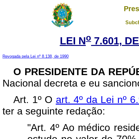
Pres
Subch
o
LEI N
7.601, DE
Revogada pela Lei nº 8.138, de 1990
O
PRESIDENTE DA REPÚ
Nacional decreta e eu sanciono
Art. 1º O
art. 4º da Lei nº 
ter a seguinte redação:
"Art. 4º Ao médico resi
estudo no valor de 70% (