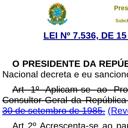
Pres
Subch
LEI Nº 7.536, DE 
O PRESIDENTE DA REPÚ
Nacional decreta e eu sanciono
Art 1º Aplicam-se ao Pr
Consultor-Geral da Repúblic
30 de setembro de 1985.
(Rev
Art 2º Acrescenta-se ao par