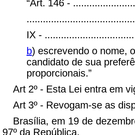
“Art. 146 - .........................
........................................
IX - ..................................
b
) escrevendo o nome, 
candidato de sua preferê
proporcionais.”
Art 2º - Esta Lei entra em v
Art 3º - Revogam-se as disp
Brasília, em 19 de dezembr
97º da República.