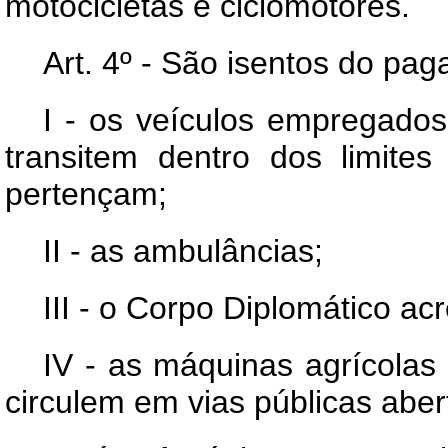
motocicletas e ciclomotores.
Art. 4º - São isentos do pa
I - os veículos empregados
transitem dentro dos limite
pertençam;
II - as ambulâncias;
III - o Corpo Diplomático ac
IV - as máquinas agrícolas
circulem em vias públicas aber