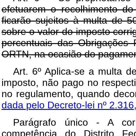
efetuarem o recolhimento do
ficarão sujeitos à multa de 5
sobre o valor do imposto corr
percentuais das Obrigações 
ORTN, na ocasião do pagamen
Art. 6º Aplica-se a multa 
imposto, não pago no respect
no regulamento, quando dec
dada pelo Decreto-lei nº 2.316
Parágrafo único - A cor
competência do Distrito Fe