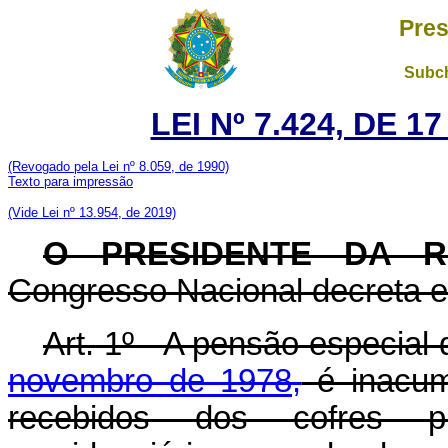
Pres
Subch
LEI Nº 7.424, DE 
(Revogado pela Lei nº 8.059, de 1990)
Texto para impressão
(Vide Lei nº 13.954, de 2019)
O PRESIDENTE DA R
Congresso Nacional decreta e 
Art
. 1º - A pensão especial
novembro de 1978,
é inacum
recebidos dos cofres pú