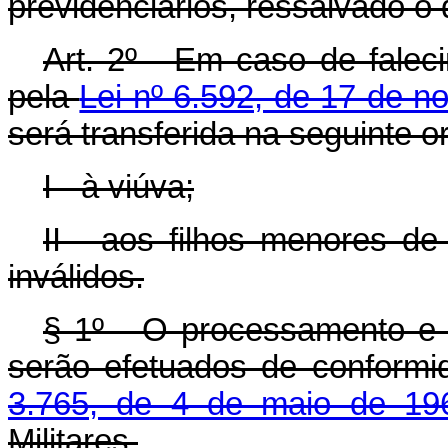
previdenciários, ressalvado o 
Art
. 2º - Em caso de fale
pela
Lei nº 6.592, de 17 de 
será transferida na seguinte 
I - à viúva;
II - aos filhos menores de
inválidos.
§ 1º - O processamento e 
serão efetuados de conform
3.765, de 4 de maio de 19
Militares.