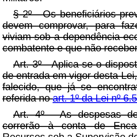
§ 2º - Os beneficiários prev
devem comprovar, para faz
viviam sob a dependência ec
combatente e que não receb
Art
. 3º - Aplica-se o dispost
de entrada em vigor desta Lei
falecido, que já se encont
referida no
art. 1º da Lei nº 
Art
. 4º - As despesas de
correrão à conta de Encar