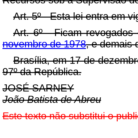
Recursos sob a Supervisão do
Art
. 5º - Esta lei entra em 
Art
. 6º - Ficam revogados
novembro de 1978
, e demais 
Brasília, em 17 de dezembr
97º da República.
JOSÉ SARNEY
João Batista de Abreu
Este texto não substitui o pub