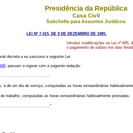
Presidência da República
Casa Civil
Subchefia para Assuntos Jurídicos
LEI Nº 7.415, DE 9 DE DEZEMBRO DE 1985.
Introduz modificações na Lei nº 605, 
o pagamento de salário nos dias feriado
al decreta e eu sanciono a seguinte Lei:
1949
, passam a vigorar com a seguinte redação:
..........................................
, à de um dia de serviço, computadas as horas extraordinárias habitualment
 de trabalho, computadas as horas extraordinárias habitualmente prestadas;
..........................................."