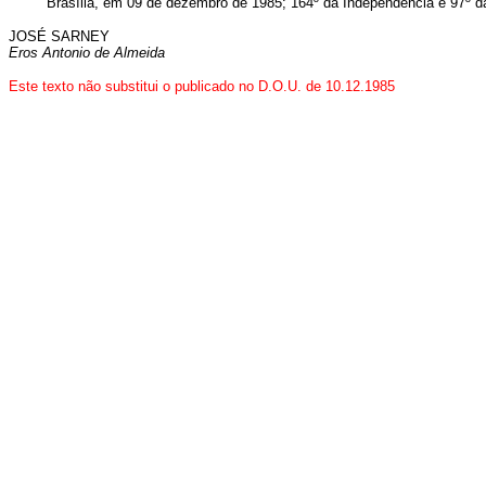
Brasília, em 09 de dezembro de 1985; 164º da Independência e 97º d
JOSÉ SARNEY
Eros Antonio de Almeida
Este texto não substitui o publicado no D.O.U. de 10.12.1985