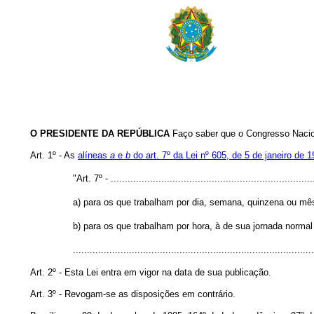
O PRESIDENTE DA REPÚBLICA
Faço saber que o Congresso Nacion
Art. 1º - As
alíneas
a
e
b
do art. 7º da Lei nº 605, de 5 de janeiro de 
"Art. 7º - .........................................................................
a) para os que trabalham por dia, semana, quinzena ou mês
b) para os que trabalham por hora, à de sua jornada normal
.....................................................................................
Art. 2º - Esta Lei entra em vigor na data de sua publicação.
Art. 3º - Revogam-se as disposições em contrário.