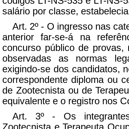
códigos LT-NS-535 e LT-NS-5
salário por classe, estabeleci
Art. 2º - O ingresso nas cat
anterior far-se-á na referê
concurso público de provas, n
observadas as normas legai
exigindo-se dos candidatos, n
correspondente diploma ou cer
de Zootecnista ou de Terapeut
equivalente e o registro nos 
Art. 3º - Os integrante
Zootecnista e Terapeuta Ocupa