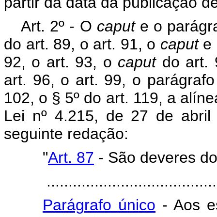
partir da data da publicação de
Art. 2º - O
caput
e o parágra
do art. 89, o art. 91, o
caput
e 
92, o art. 93, o
caput
do art. 
art. 96, o art. 99, o parágrafo
102, o § 5º do art. 119, a alín
Lei nº 4.215, de 27 de abri
seguinte redação:
"
Art. 87
- São deveres do
.......................................
Parágrafo único
- Aos es