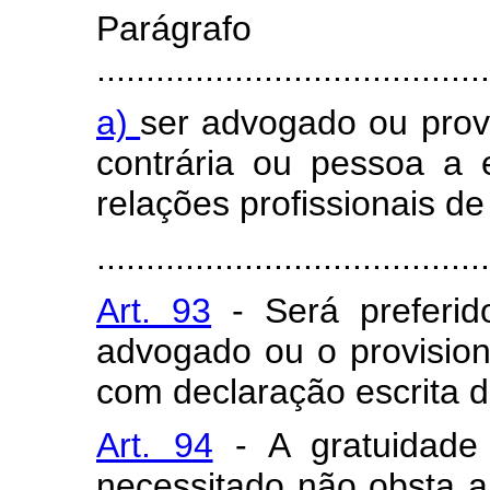
Parágra
........................................
a)
ser advogado ou provi
contrária ou pessoa a e
relações profissionais de
........................................
Art. 93
- Será preferi
advogado ou o provision
com declaração escrita d
Art. 94
- A gratuidade
necessitado não obsta 