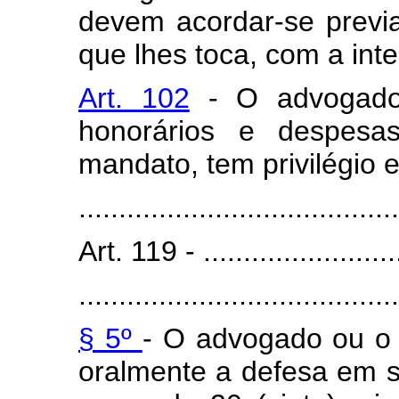
devem acordar-se prev
que lhes toca, com a int
Art. 102
- O advogado 
honorários e despesa
mandato, tem privilégio e
........................................
Art. 119 - ..........................
........................................
§ 5º
- O advogado ou o 
oralmente a defesa em se