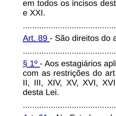
em todos os incisos dest
e XXI.
........................................
Art. 89
- São direitos do
........................................
§ 1º
- Aos estagiários apl
com as restrições do art
II, III, XIV, XV, XVI, XV
desta Lei.
........................................