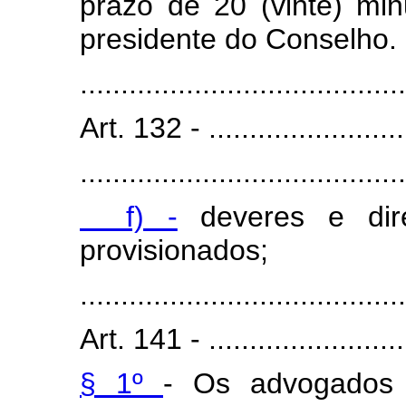
prazo de 20 (vinte) minu
presidente do Conselho.
........................................
Art. 132 - ..........................
........................................
f) -
deveres e dir
provisionados;
........................................
Art. 141 - ..........................
§ 1º
- Os advogados 