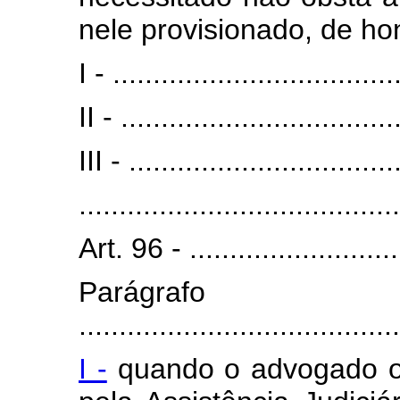
nele provisionado, de ho
I - ...................................
II - ..................................
III - .................................
........................................
Art. 96 - ............................
Parágra
........................................
I -
quando o advogado o