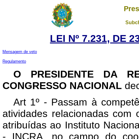
Pres
Subch
LEI Nº 7.231, DE 
Mensagem de veto
Regulamento
O PRESIDENTE DA RE
CONGRESSO NACIONAL
dec
Art 1º - Passam à competên
atividades relacionadas com 
atribuídas ao Instituto Nacio
- INCRA, no campo do coope