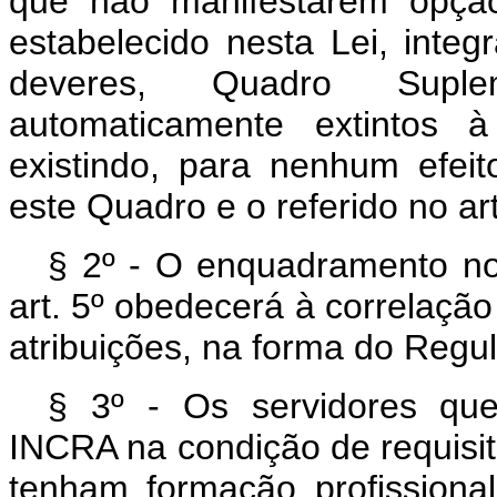
que não manifestarem opção
estabelecido nesta Lei, integ
deveres, Quadro Supl
automaticamente extintos
existindo, para nenhum efeit
este Quadro e o referido no art
§ 2º - O enquadramento no
art. 5º obedecerá à correlaçã
atribuições, na forma do Regu
§ 3º - Os servidores que
INCRA na condição de requisit
tenham formação profissiona