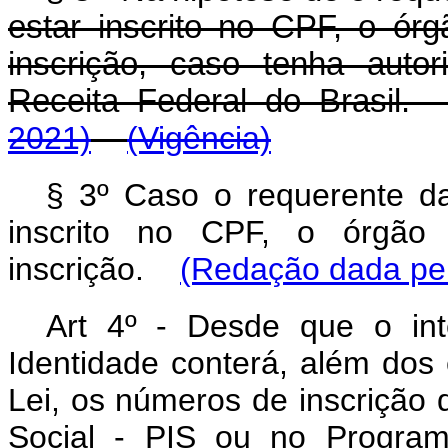
estar inscrito no CPF, o órg
inscrição, caso tenha auto
Receita Federal do Brasi
2021)
(Vigência)
§ 3º Caso o requerente da
inscrito no CPF, o órgão d
inscrição.
(Redação dada pel
Art 4º - Desde que o inte
Identidade conterá, além dos 
Lei, os números de inscrição 
Social - PIS ou no Progra