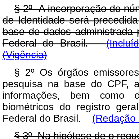
§ 2º A incorporação do núm
de Identidade será precedid
base de dados administrada p
Federal do Brasil.
(Inclu
(Vigência)
§ 2º Os órgãos emissores 
pesquisa na base do CPF, a 
informações, bem como dis
biométricos do registro gera
Federal do Brasil.
(Redação 
§ 3º Na hipótese de o requ