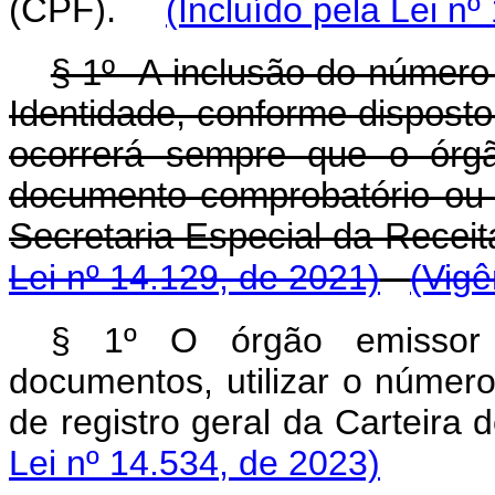
(CPF).
(Incluído pela Lei nº
§ 1º A inclusão do número 
Identidade, conforme disposto
ocorrerá sempre que o órgã
documento comprobatório ou 
Secretaria Especial da Recei
Lei nº 14.129, de 2021)
(Vigê
§ 1º O órgão emissor
documentos, utilizar o núme
de registro geral da Carteira 
Lei nº 14.534, de 2023)