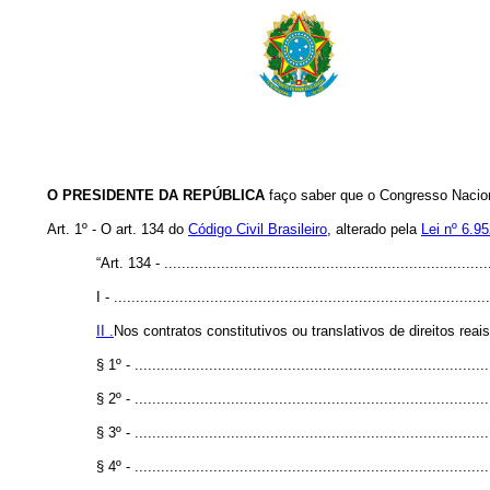
O PRESIDENTE DA REPÚBLICA
faço saber que o Congresso Naciona
Art. 1º - O art. 134 do
Código Civil Brasileiro
, alterado pela
Lei nº 6.9
“Art. 134 - ...........................................................................
I - ......................................................................................
II .
Nos contratos constitutivos ou translativos de direitos rea
§ 1º - .................................................................................
§ 2º - .................................................................................
§ 3º - .................................................................................
§ 4º - .................................................................................