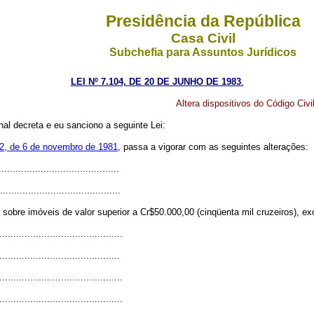
Presidência da República
Casa Civil
Subchefia para Assuntos Jurídicos
LEI Nº 7.104, DE 20 DE JUNHO DE 1983
.
Altera dispositivos do Código Civil
l decreta e eu sanciono a seguinte Lei:
52, de 6 de novembro de 1981
, passa a vigorar com as seguintes alterações:
..........................................
...........................................
is sobre imóveis de valor superior a Cr$50.000,00 (cinqüenta mil cruzeiros), e
............................................
...........................................
............................................
............................................