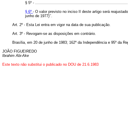
§ 5º - .................................................................................
§ 6º
- O valor previsto no inciso II deste artigo será reajus
junho de 1977)’’.
Art. 2º - Esta Lei entra em vigor na data de sua publicação.
Art. 3º - Revogam-se as disposições em contrário.
Brasília, em 20 de junho de 1983; 162º da Independência e 95º da Re
JOÃO FIGUEIREDO
Ibrahim Abi-Ake
Este texto não substitui o publicado no DOU de 21.6.1983