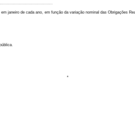
............................................
tado em janeiro de cada ano, em função da variação nominal das Obrigações Re
pública.
*