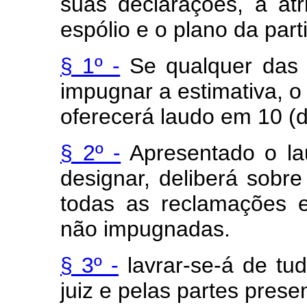
suas declarações, a at
espólio e o plano da parti
§ 1º -
Se qualquer das p
impugnar a estimativa, o
oferecerá laudo em 10 (d
§ 2º -
Apresentado o lau
designar, deliberá sobre
todas as reclamações 
não impugnadas.
§ 3º -
lavrar-se-á de tu
juiz e pelas partes prese