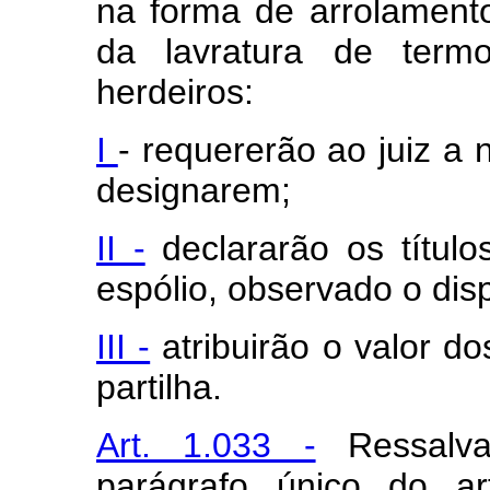
na forma de arrolament
da lavratura de term
herdeiros:
I
- requererão ao juiz a
designarem;
II -
declararão os títul
espólio, observado o disp
III -
atribuirão o valor do
partilha.
Art. 1.033 -
Ressalva
parágrafo único do ar