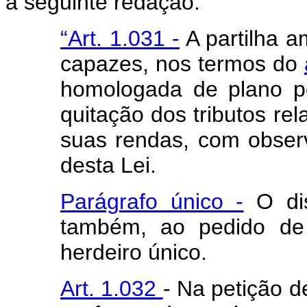
a seguinte redação:
“Art. 1.031 -
A partilha a
capazes, nos termos do
homologada de plano pe
quitação dos tributos rel
suas rendas, com observ
desta Lei.
Parágrafo único -
O dis
também, ao pedido de 
herdeiro único.
Art. 1.032
- Na petição d